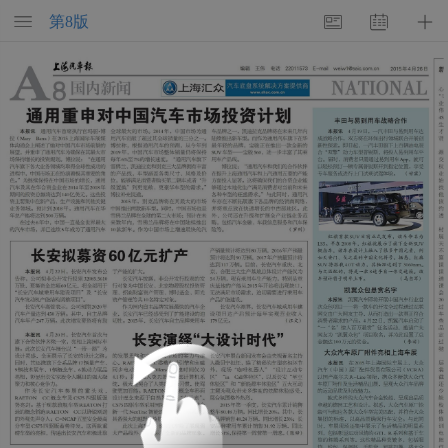
第
8
版