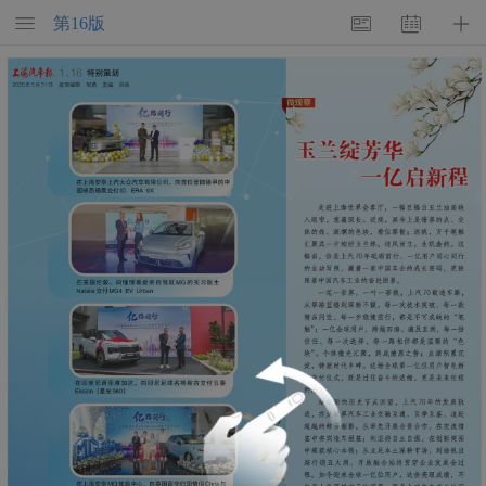
第
16
版