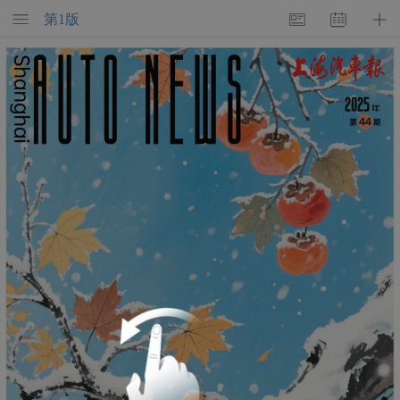
第
1
版