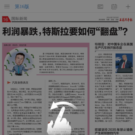
第
16
版