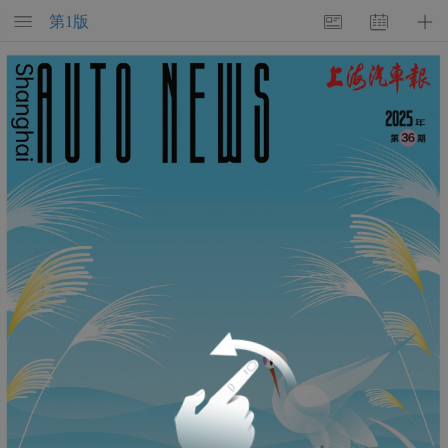
第
1
版