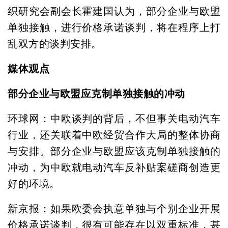
织研究会副会长霍建国认为，部分企业与欧盟
单独接触，进行价格承诺谈判，将在程序上打
乱双方的谈判安排。
媒体观点
部分企业与欧盟应克制单独接触的冲动
环球网：中欧谈判的背后，不但事关电动汽车
行业，还关联着中欧经贸合作大局的整体协商
与安排。部分企业与欧盟应该克制单独接触的
冲动，为中欧就电动汽车反补贴案磋商创造更
好的环境。
新京报：如果欧委会执意单独与个别企业开展
价格承诺谈判，很有可能存在以双重标准，甚