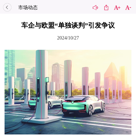
市场动态
车企与欧盟“单独谈判”引发争议
2024/10/27