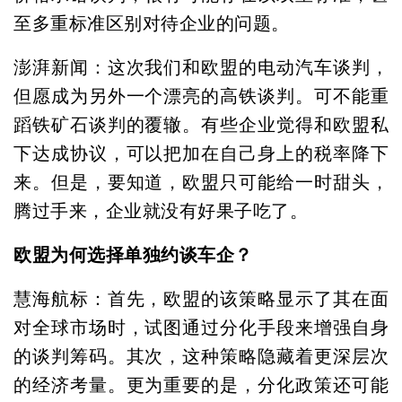
至多重标准区别对待企业的问题。
澎湃新闻：这次我们和欧盟的电动汽车谈判，
但愿成为另外一个漂亮的高铁谈判。可不能重
蹈铁矿石谈判的覆辙。有些企业觉得和欧盟私
下达成协议，可以把加在自己身上的税率降下
来。但是，要知道，欧盟只可能给一时甜头，
腾过手来，企业就没有好果子吃了。
欧盟为何选择单独约谈车企？
慧海航标：首先，欧盟的该策略显示了其在面
对全球市场时，试图通过分化手段来增强自身
的谈判筹码。其次，这种策略隐藏着更深层次
的经济考量。更为重要的是，分化政策还可能