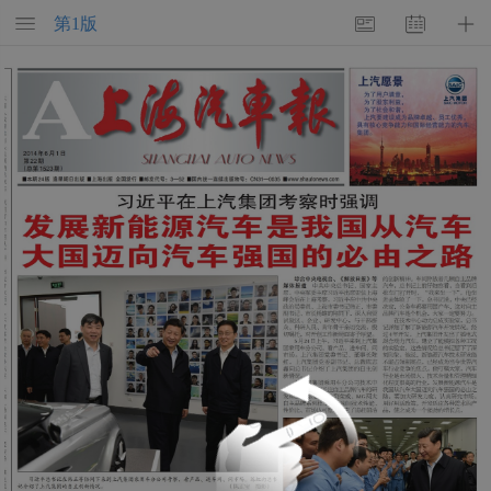
第
1
版