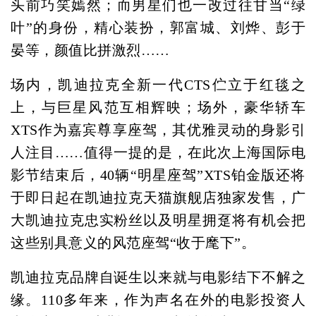
头前巧笑嫣然；而男星们也一改过往甘当“绿
叶”的身份，精心装扮，郭富城、刘烨、彭于
晏等，颜值比拼激烈……
场内，凯迪拉克全新一代CTS伫立于红毯之
上，与巨星风范互相辉映；场外，豪华轿车
XTS作为嘉宾尊享座驾，其优雅灵动的身影引
人注目……值得一提的是，在此次上海国际电
影节结束后，40辆“明星座驾”XTS铂金版还将
于即日起在凯迪拉克天猫旗舰店独家发售，广
大凯迪拉克忠实粉丝以及明星拥趸将有机会把
这些别具意义的风范座驾“收于麾下”。
凯迪拉克品牌自诞生以来就与电影结下不解之
缘。110多年来，作为声名在外的电影投资人