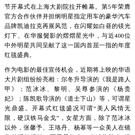
节开幕式在上海大剧院拉开帷幕。第5年荣膺
官方合作伙伴并担纲明星指定用车的豪华汽车
品牌凯迪拉克再展风范，在闪耀如白昼的镁光
灯下、在华服鬓影的熠熠星光中，与近400位
中外明星共同呈献了这一国内首屈一指的年度
红毯盛典。
作为电影的最佳宣传机会，近期将上映的华语
大片剧组纷纷亮相：尔冬升导演的《我是路人
甲》；范冰冰、黎明、吴尊参演的《杨贵
妃》；陈凯歌导演的《道士下山》等，可谓星
光鼎盛。开幕式红毯盛况可谓“美人风情无
限，硬汉铁马金戈”，女星方面，除了范冰冰
以外，张馨予、王珞丹、杨幂等一众美人在镜